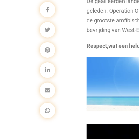
De geallieerden land
geleden. Operation O
de grootste amfibisch
bevrijding van West-
Respect,wat een held