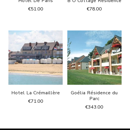
Hotel De Paris
B'O Cottage Residence
€
51.00
€
78.00
Hotel La Crémaillère
Goélia Résidence du
Parc
€
71.00
€
343.00