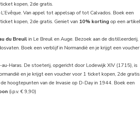
 ticket kopen, 2de gratis.
-L’Evêque. Van appel tot appelsap of tot Calvados. Boek een
1 ticket kopen, 2de gratis. Geniet van
10% korting
op een artike
au du Breuil
in Le Breuil en Auge. Bezoek aan de distilleerderij,
osvaten. Boek een verblijf in Normandië en je krijgt een voucher
-au-Haras. De stoeterij, opgericht door Lodewijk XIV (1715), is
Normandië en je krijgt een voucher voor 1 ticket kopen, 2de gratis
f de hoogtepunten van de Invasie op D-Day in 1944. Boek een
soon
(i.p.v. € 9,90)