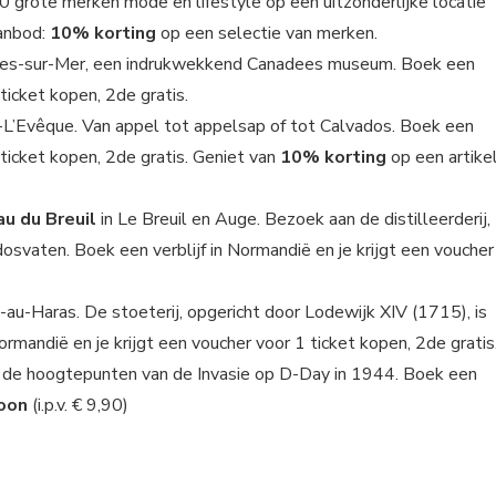
 grote merken mode en lifestyle op een uitzonderlijke locatie
aanbod:
10% korting
op een selectie van merken.
les-sur-Mer, een indrukwekkend Canadees museum. Boek een
 ticket kopen, 2de gratis.
-L’Evêque. Van appel tot appelsap of tot Calvados. Boek een
1 ticket kopen, 2de gratis. Geniet van
10% korting
op een artike
au du Breuil
in Le Breuil en Auge. Bezoek aan de distilleerderij,
osvaten. Boek een verblijf in Normandië en je krijgt een voucher
-au-Haras. De stoeterij, opgericht door Lodewijk XIV (1715), is
Normandië en je krijgt een voucher voor 1 ticket kopen, 2de gratis
f de hoogtepunten van de Invasie op D-Day in 1944. Boek een
soon
(i.p.v. € 9,90)