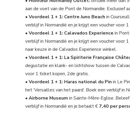
• Honfleur Normandy Outlet:
ontdek meer dan 90
aan de voet van de Pont de Normandie. Exclusief 
• Voordeel 1 + 1: Centre Juno Beach
in Courseul
verblijf in Normandië en je krijgt een voucher voor 1
• Voordeel 1 + 1: Calavados Experience
in Pont
verblijf in Normandië en je krijgt een voucher voor 
naar keuze in de Calvados Experience winkel.
• Voordeel 1 + 1: La Spiriterie Française Châte
degustatie en klank- en lichtshow tussen de Calvad
voor 1 ticket kopen, 2de gratis.
• Voordeel 1 + 1: Haras national du Pin
in Le Pin
het ‘Versailles van het paard’. Boek een verblijf in 
• Airborne Museum
in Sainte-Mère-Eglise. Belee
verblijf in Normandië en je betaalt €
7,40 per per