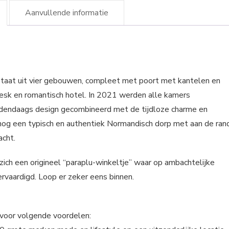
Aanvullende informatie
taat uit vier gebouwen, compleet met poort met kantelen en
resk en romantisch hotel. In 2021 werden alle kamers
dendaags design gecombineerd met de tijdloze charme en
s nog een typisch en authentiek Normandisch dorp met aan de ran
acht.
ich een origineel “paraplu-winkeltje” waar op ambachtelijke
ervaardigd. Loop er zeker eens binnen.
r voor volgende voordelen: