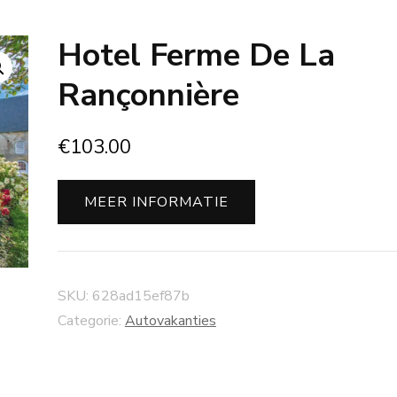
Hotel Ferme De La
Rançonnière
€
103.00
MEER INFORMATIE
SKU:
628ad15ef87b
Categorie:
Autovakanties