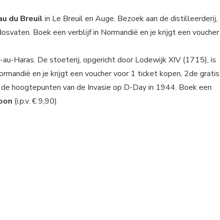
au du Breuil
in Le Breuil en Auge. Bezoek aan de distilleerderij,
osvaten. Boek een verblijf in Normandië en je krijgt een voucher
-au-Haras. De stoeterij, opgericht door Lodewijk XIV (1715), is
Normandië en je krijgt een voucher voor 1 ticket kopen, 2de gratis
f de hoogtepunten van de Invasie op D-Day in 1944. Boek een
soon
(i.p.v. € 9,90)