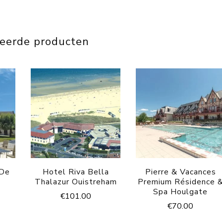
teerde producten
 De
Hotel Riva Bella
Pierre & Vacances
Thalazur Ouistreham
Premium Résidence 
Spa Houlgate
€
101.00
€
70.00