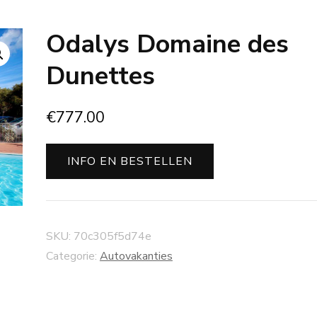
Odalys Domaine des
Dunettes
€
777.00
INFO EN BESTELLEN
SKU:
70c305f5d74e
Categorie:
Autovakanties