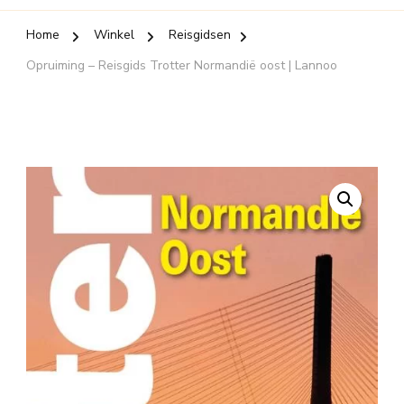
Home
Winkel
Reisgidsen
Opruiming – Reisgids Trotter Normandië oost | Lannoo