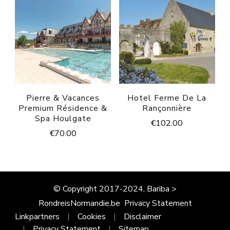
Pierre & Vacances
Hotel Ferme De La
Premium Résidence &
Rançonnière
Spa Houlgate
€
102.00
€
70.00
© Copyright 2017-2024, Bariba >
RondreisNormandie.be
Privacy Statement
Linkpartners
Cookies
Disclaimer
Privacy Statement
Sitemap