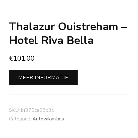
Thalazur Ouistreham –
Hotel Riva Bella
€
101.00
MEER INFORMATIE
SKU:
bf375ce28b3c
Categorie:
Autovakanties