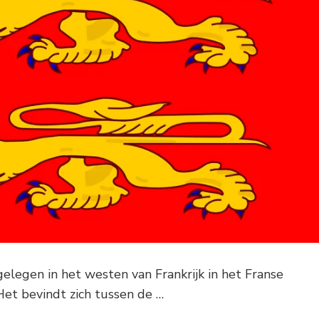
gelegen in het westen van Frankrijk in het Franse
et bevindt zich tussen de …