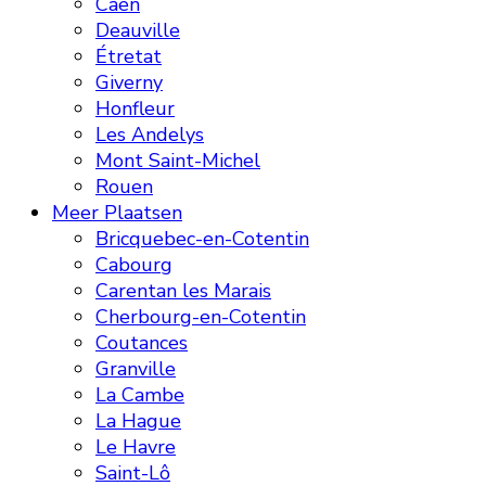
Caen
Deauville
Étretat
Giverny
Honfleur
Les Andelys
Mont Saint-Michel
Rouen
Meer Plaatsen
Bricquebec-en-Cotentin
Cabourg
Carentan les Marais
Cherbourg-en-Cotentin
Coutances
Granville
La Cambe
La Hague
Le Havre
Saint-Lô